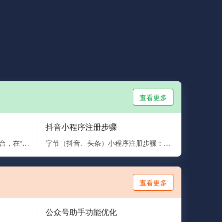
查看更多
抖音小程序注册步骤
步骤一：商家前往微信小程序后台，在“功能”菜单中找到交易组件，申请自定义交易组件, 完成开通后，进入应用后台自定义交易组件，进行商品上传
字节（抖音、头条）小程序注册步骤：第一步：在字节跳动官网（https://microapp.bytedance.com/）点击右上角“快捷登陆”进行注册 第二步：注册号成功后，点击【进入开发者平台】，系统会自动提示进行小程序申请。点...
查看更多
公众号助手功能优化