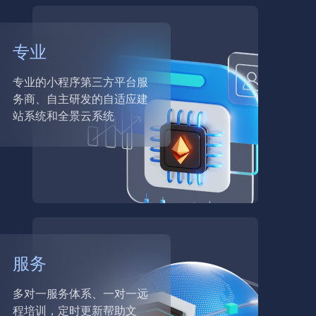
1680
率，
大。
商城版：
赋能
营收
专业
增长
2680
标准版：
专业的小程序第三方平台服
务商、自主研发的自适应建
1680
标准版：
站系统和全景云系统
服务
多对一服务体系、一对一远
程培训，定时更新帮助文