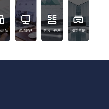
机机
小程
制，
序快
一个图文
备案
速搭
或视频可
与否
建、
以通过多
自由
营销
个抖音号
选择
获客
发布，不
应建站
传统建站
抖音小程序
图文营销
功能
能力
同抖音号
全面
构
可选择不
的用
建、
同关键词
户管
增加
和话题

理系
收录
统
和搜
通过
索机
视频
会
矩阵
0
880
提升
1680
优化
展示版：
商城版：
企业
实现
抖音
排名
流量
多、
转化
流量