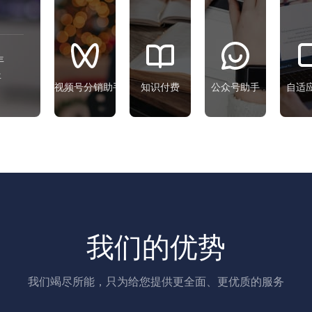
企业
角度
云架
视频号分
微信
实战
构，
销，让小
营销
出发
安全
店实现二
能
解决
稳
级分销裂
力，
粉丝
定、
变，降低
实现
增
访问
视频号分销助手
知识付费
公众号助手
自适
推广成本
私域
长、
快速
和提升销
精准
留
支持
售金额

营
存、
所有
销，
转化
搜索
助力
加速
三大
优化
企业
流量
难题
技
增长
转
术，
让每
化，
提升
我们的优势
个客
获得
480
网站
180
免费版：
高级版：
户成
更多
搜索
为店
销售
排名
我们竭尽所能，只为给您提供更全面、更优质的服务
铺推
机会
广者