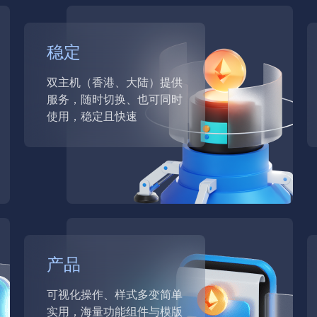
880
展示版：
2980
标准版：
1980
标准版：
稳定
双主机（香港、大陆）提供
服务，随时切换、也可同时
使用，稳定且快速
产品
可视化操作、样式多变简单
实用，海量功能组件与模版