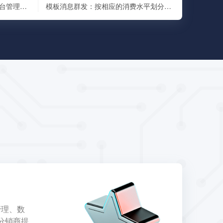
一、使用场景用户可在小程序后台管理页面设置计算字段与公式，访客输入对应计算值，即可实现自动计算结果，并提供相关的咨询入口，适用于装修报价、建材报价、房贷计算等场景。二、商家如何使用计算报价功能1.拖动组...
模板消息群发：按相应的消费水平划分对不同的粉丝，发送模板推送消息，避免收到重复消息高级群发：给不同粉丝推送不同的消息，精准触达渠道二维码：扫码次数统计，数据导出，多种个性回复自动打标签：对过去已关注的...
管理、数
分销商提