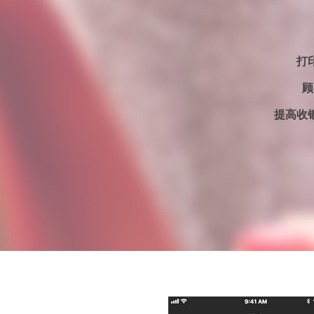
打
顾
提高收