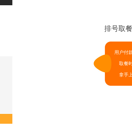
排号取
用户付
取餐
拿手