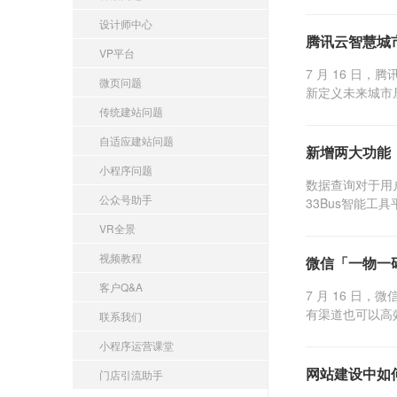
设计师中心
腾讯云智慧城
VP平台
7 月 16 日
微页问题
新定义未来城市居
传统建站问题
自适应建站问题
新增两大功能
小程序问题
数据查询对于用
公众号助手
33Bus智能工
VR全景
视频教程
微信「一物一
客户Q&A
7 月 16 
有渠道也可以高
联系我们
小程序运营课堂
网站建设中如
门店引流助手