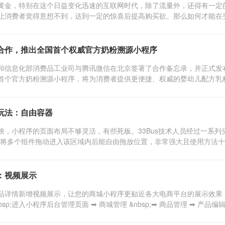
黄金，特别在这个日益变化迅速的互联网时代，除了流量外，还得有一定
让消费者觉得意想不到，达到一定的惊喜后提高购买欲。那么如何才能在变化
合作，推出全国首个权威官方奶粉溯源小程序
，工业和信息化部消费品工业司与腾讯微信在北京签署了合作备忘录，并正式
首个官方奶粉溯源小程序，将为消费者提供更便捷、权威的婴幼儿配方乳粉产
玩法：自由容器
映，小程序的页面布局不够灵活，有些死板。33Bus技术人员经过一系列
以将多个组件拖动进入该区域内后能自由拖放位置，非常强大且使用方法十分
：视频展示
品详情新增视频展示，让您的商城小程序更贴近各大电商平台的展示效果，操
bsp;进入小程序后台管理页面 ➡ 商城管理 &nbsp;➡ 商品管理 ➡ 产品编辑&n