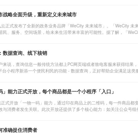
市战略全面升级，重新定义未来城市
，腾讯云正式发布了全新的政务业务品牌「WeCity 未来城市」。「WeCit
民、服务、空间场景，给未来生活带来丰富的可能性。据了解，「WeCity 
：数据查询、线下核销
户来说，查询信息一般传统方法都上PC网页端或者致电客服来获得结果
具平台小程序新添一个便民利民的功能 - 数据查询，正好帮助企业满足这类服
码」能力正式开放，每个商品都是一个小程序「入口」
日，微信正式开放「一物一码」能力，通过印在商品上的二维码，每一件商品
效与消费者发生关联。此次开放还提供了多个核心能力：如关注公众号组件、
何准确捉住消费者