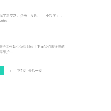
页面出现了新变动。点击「发现」-「小程序」，
s...
维护工作是否做得到位！下面我们来详细解
护...
5
>
下5页
最后一页